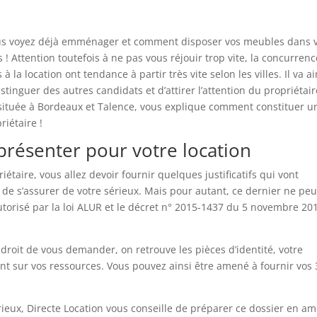
 vous voyez déjà emménager et comment disposer vos meubles dans 
as ! Attention toutefois à ne pas vous réjouir trop vite, la concurren
la location ont tendance à partir très vite selon les villes. Il va ai
stinguer des autres candidats et d’attirer l’attention du propriétair
t située à Bordeaux et Talence, vous explique comment constituer u
riétaire !
à présenter pour votre location
taire, vous allez devoir fournir quelques justificatifs qui vont
e de s’assurer de votre sérieux. Mais pour autant, ce dernier ne peu
utorisé par la loi ALUR et le décret n° 2015-1437 du 5 novembre 20
n droit de vous demander, on retrouve les pièces d’identité, votre
ant sur vos ressources. Vous pouvez ainsi être amené à fournir vos 
rieux, Directe Location vous conseille de préparer ce dossier en a