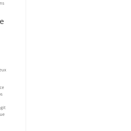
ans
de
ieux
nce
os
git
que