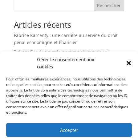
Rechercher
Articles récents
Fabrice Karcenty : une carrière au service du droit
pénal économique et financier
Thierry Garot : un entrepreneur visionnaire et
passionné
Gérer le consentement aux
cookies
Altho Brets : l’ancrage breton d’un leader de la chips
française
Pour offrir les meilleures expériences, nous utilisons des technologies
Thierry Di Litta : un parcours atypique
telles que les cookies pour stocker et/ou accéder aux informations des
appareils. Le fait de consentir à ces technologies nous permettra de
JCA Academy : une école alternative pour repenser la
traiter des données telles que le comportement de navigation ou les ID
réussite et la liberté
uniques sur ce site. Le fait de ne pas consentir ou de retirer son
consentement peut avoir un effet négatif sur certaines caractéristiques
et fonctions.
Commentaires récents
Aucun commentaire à afficher.
Accepter