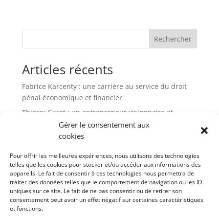
Rechercher
Articles récents
Fabrice Karcenty : une carrière au service du droit
pénal économique et financier
Thierry Garot : un entrepreneur visionnaire et
passionné
Gérer le consentement aux
cookies
Altho Brets : l’ancrage breton d’un leader de la chips
française
Pour offrir les meilleures expériences, nous utilisons des technologies
Thierry Di Litta : un parcours atypique
telles que les cookies pour stocker et/ou accéder aux informations des
appareils. Le fait de consentir à ces technologies nous permettra de
JCA Academy : une école alternative pour repenser la
traiter des données telles que le comportement de navigation ou les ID
réussite et la liberté
uniques sur ce site. Le fait de ne pas consentir ou de retirer son
consentement peut avoir un effet négatif sur certaines caractéristiques
et fonctions.
Commentaires récents