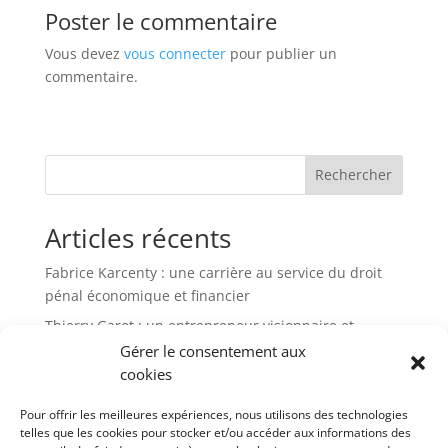
Poster le commentaire
Vous devez
vous connecter
pour publier un
commentaire.
Rechercher
Articles récents
Fabrice Karcenty : une carrière au service du droit
pénal économique et financier
Thierry Garot : un entrepreneur visionnaire et
passionné
Gérer le consentement aux
cookies
Altho Brets : l’ancrage breton d’un leader de la chips
française
Pour offrir les meilleures expériences, nous utilisons des technologies
Thierry Di Litta : un parcours atypique
telles que les cookies pour stocker et/ou accéder aux informations des