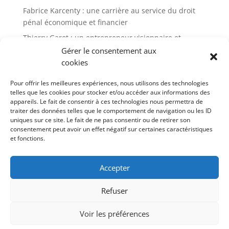
Fabrice Karcenty : une carrière au service du droit
pénal économique et financier
Thierry Garot : un entrepreneur visionnaire et
passionné
Gérer le consentement aux
cookies
Altho Brets : l’ancrage breton d’un leader de la chips
française
Pour offrir les meilleures expériences, nous utilisons des technologies
Thierry Di Litta : un parcours atypique
telles que les cookies pour stocker et/ou accéder aux informations des
appareils. Le fait de consentir à ces technologies nous permettra de
JCA Academy : une école alternative pour repenser la
traiter des données telles que le comportement de navigation ou les ID
réussite et la liberté
uniques sur ce site. Le fait de ne pas consentir ou de retirer son
consentement peut avoir un effet négatif sur certaines caractéristiques
et fonctions.
Commentaires récents
Aucun commentaire à afficher.
Accepter
Refuser
Voir les préférences
Contact
Politique de cookies (UE)
Mentions légales