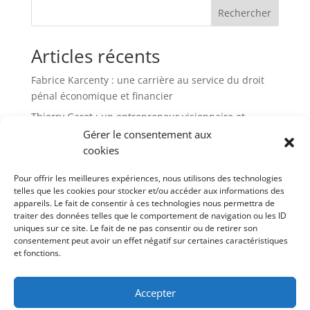
Rechercher
Articles récents
Fabrice Karcenty : une carrière au service du droit
pénal économique et financier
Thierry Garot : un entrepreneur visionnaire et
passionné
Gérer le consentement aux
cookies
Altho Brets : l’ancrage breton d’un leader de la chips
française
Pour offrir les meilleures expériences, nous utilisons des technologies
Thierry Di Litta : un parcours atypique
telles que les cookies pour stocker et/ou accéder aux informations des
appareils. Le fait de consentir à ces technologies nous permettra de
JCA Academy : une école alternative pour repenser la
traiter des données telles que le comportement de navigation ou les ID
réussite et la liberté
uniques sur ce site. Le fait de ne pas consentir ou de retirer son
consentement peut avoir un effet négatif sur certaines caractéristiques
et fonctions.
Commentaires récents
Aucun commentaire à afficher.
Accepter