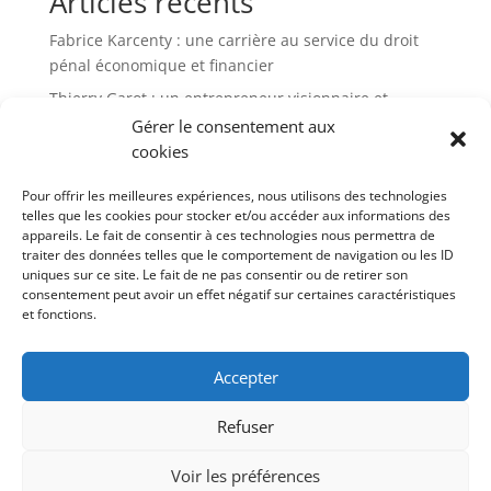
Articles récents
Fabrice Karcenty : une carrière au service du droit
pénal économique et financier
Thierry Garot : un entrepreneur visionnaire et
passionné
Gérer le consentement aux
cookies
Altho Brets : l’ancrage breton d’un leader de la chips
française
Pour offrir les meilleures expériences, nous utilisons des technologies
Thierry Di Litta : un parcours atypique
telles que les cookies pour stocker et/ou accéder aux informations des
appareils. Le fait de consentir à ces technologies nous permettra de
JCA Academy : une école alternative pour repenser la
traiter des données telles que le comportement de navigation ou les ID
réussite et la liberté
uniques sur ce site. Le fait de ne pas consentir ou de retirer son
consentement peut avoir un effet négatif sur certaines caractéristiques
et fonctions.
Commentaires récents
Aucun commentaire à afficher.
Accepter
Refuser
Voir les préférences
Contact
Politique de cookies (UE)